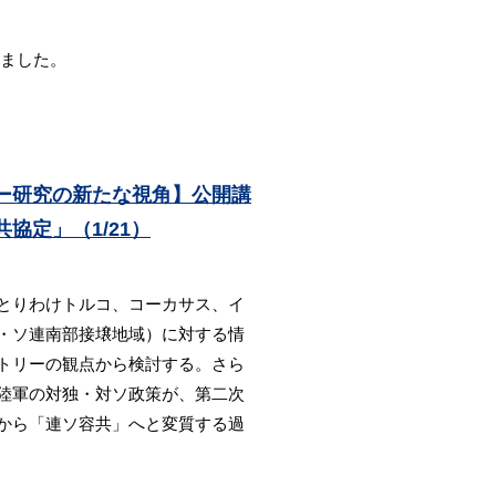
しました。
ー研究の新たな視角】公開講
協定」（1/21）
とりわけトルコ、コーカサス、イ
・ソ連南部接壌地域）に対する情
トリーの観点から検討する。さら
陸軍の対独・対ソ政策が、第二次
から「連ソ容共」へと変質する過