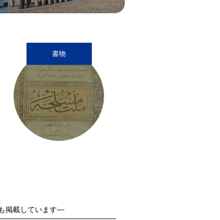
書物
も掲載しています―