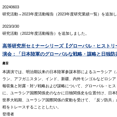
20240603
研究活動→2023年度活動報告（2023年度研究業績一覧）を追加
2023/3/30
研究活動（2022年度活動報告）を追加しました。
高等研究所セミナーシリーズ【グローバル・ヒストリ
演会：「日本陸軍のグローバルな戦略・謀略と日独防共
趣旨
本講演では、明治期以来の日本陸軍参謀本部によるユーラシア（
ラン、アフガニスタン、インド、新疆、内外モンゴルなどロシア
報収集と対露・対ソ戦略および謀略について、グローバル・ヒス
に、ユーラシア国際関係史のなかに日独関係史を位置付け、日本
世界大戦期、ユーラシア国際関係の変動を受けて、「反ソ防共」
程をトレースすることとしたい。
登壇者