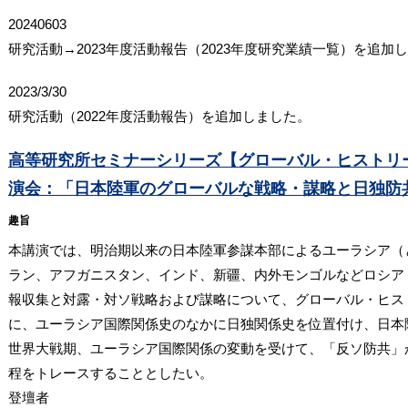
20240603
研究活動→2023年度活動報告（2023年度研究業績一覧）を追加
2023/3/30
研究活動（2022年度活動報告）を追加しました。
高等研究所セミナーシリーズ【グローバル・ヒストリ
演会：「日本陸軍のグローバルな戦略・謀略と日独防共
趣旨
本講演では、明治期以来の日本陸軍参謀本部によるユーラシア（
ラン、アフガニスタン、インド、新疆、内外モンゴルなどロシア
報収集と対露・対ソ戦略および謀略について、グローバル・ヒス
に、ユーラシア国際関係史のなかに日独関係史を位置付け、日本
世界大戦期、ユーラシア国際関係の変動を受けて、「反ソ防共」
程をトレースすることとしたい。
登壇者