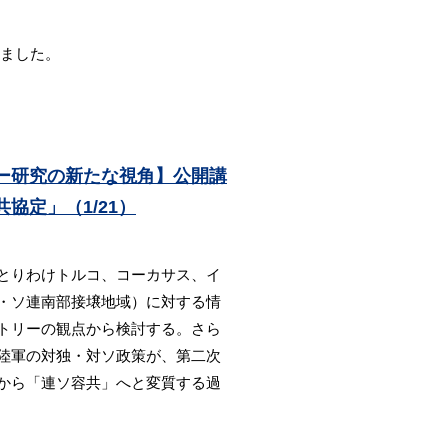
しました。
ー研究の新たな視角】公開講
協定」（1/21）
とりわけトルコ、コーカサス、イ
・ソ連南部接壌地域）に対する情
トリーの観点から検討する。さら
陸軍の対独・対ソ政策が、第二次
から「連ソ容共」へと変質する過