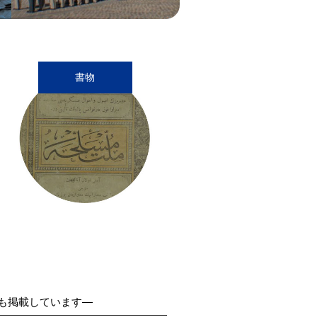
書物
も掲載しています―